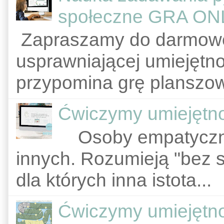
społeczne GRA ONL
Zapraszamy do darmowej 
usprawniającej umiejętn
przypomina grę planszow
Ćwiczymy umiejętn
Osoby empatyczne
innych. Rozumieją "bez 
dla których inna istota...
Ćwiczymy umiejętn