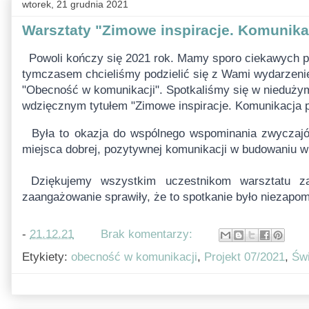
wtorek, 21 grudnia 2021
Warsztaty "Zimowe inspiracje. Komunikac
 Powoli kończy się 2021 rok. Mamy sporo ciekawych po
tymczasem chcieliśmy podzielić się z Wami wydarzenie
"Obecność w komunikacji". Spotkaliśmy się w niedużym
wdzięcznym tytułem "Zimowe inspiracje. Komunikacja p
  Była to okazja do wspólnego wspominania zwyczajów świątecznych, dzielenia się swoimi ulubionymi tradycjami oraz odkrywania 
miejsca dobrej, pozytywnej komunikacji w budowaniu w
 Dziękujemy wszystkim uczestnikom warsztatu za dzielenie się historiami, kreatywność i otwartość. Wasza obecność i 
zaangażowanie sprawiły, że to spotkanie było niezapo
-
21.12.21
Brak komentarzy:
Etykiety:
obecność w komunikacji
,
Projekt 07/2021
,
Świ