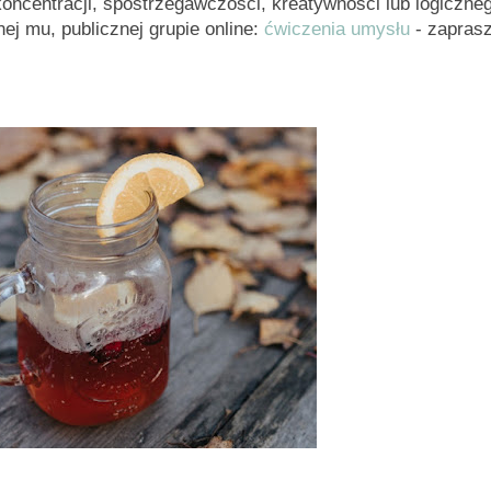
oncentracji, spostrzegawczości, kreatywności lub logiczne
ej mu, publicznej grupie online:
ćwiczenia umysłu
- zapras