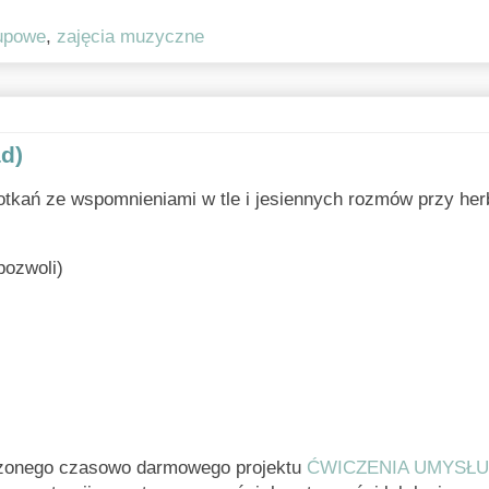
upowe
,
zajęcia muzyczne
d)
kań ze wspomnieniami w tle i jesiennych rozmów przy herb
pozwoli)
czonego czasowo darmowego projektu
ĆWICZENIA UMYSŁU