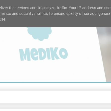
iver its services and to analyze traffic. Your IP address and us
mance and security metrics to ensure quality of service, gener
use.