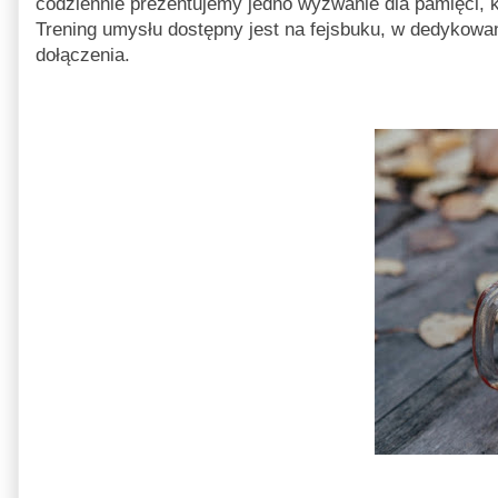
codziennie prezentujemy jedno wyzwanie dla pamięci, k
Trening umysłu dostępny jest na fejsbuku, w dedykowan
dołączenia.