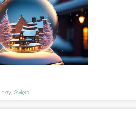
jekty
,
Święta