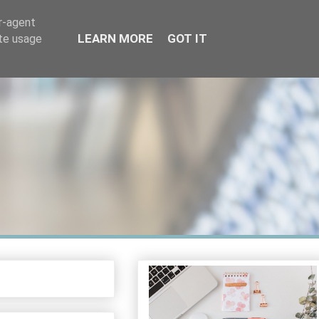
er-agent
LEARN MORE
GOT IT
ate usage